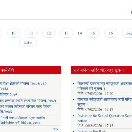
14
10
11
12
13
15
16
nex
last »
कार्यविधि
सार्वजनिक खरिद/बोलपत्र सूचना
लय विक्षा क्षेत्रको योजना (२०८१/०८२ -
शिलबन्दी दरभाउपत्र स्वीकृतको आशयपत्
/०८६)
गरिएको बारे सूचना ।
मिति:
07/03/2026 - 17:20
ा विधेयक,२०७९
बोलपत्र स्वीकृतको आशयपत्र जारी गरिएक
वाह अन्त्यका लागि रणनीतिक योजना, २०८१
सूचना ।
गता भएका व्यक्तिको परिचय-पत्र विवरण
मिति:
07/02/2026 - 17:17
विधि,२०७६
Invitation for Sealed Quotation Sec
ी गोनाही नगरपालिकाको प्रशासकीय
notice
िधि(नियमित गर्ने) विधेयक,२०७६
मिति:
06/24/2026 - 17:13
अन्य
Invitation For Bids