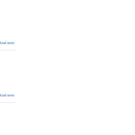
।।
about
Read more
नि:शुल्क
तथा
शुल्क
जग्गा
उपलब्ध
गराउने
सम्बन्धी
सुचना
।।
about
Read more
अन्तिम
योग्यताक्रम
सुची
प्रकाशन
गरीएको
सम्बन्धमा ।