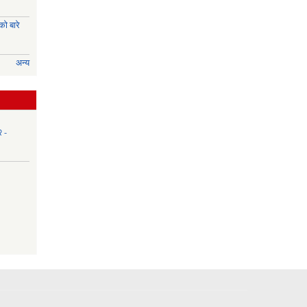
ो बारे
अन्य
२ -