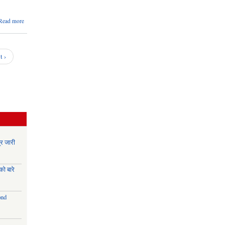
about
Read more
उद्दम विकास
सहजकर्ता
प्रारम्भिक
योग्यताक्रम
t ›
प्रकासन
सम्बन्धी
सूचना।
र जारी
ो बारे
ond