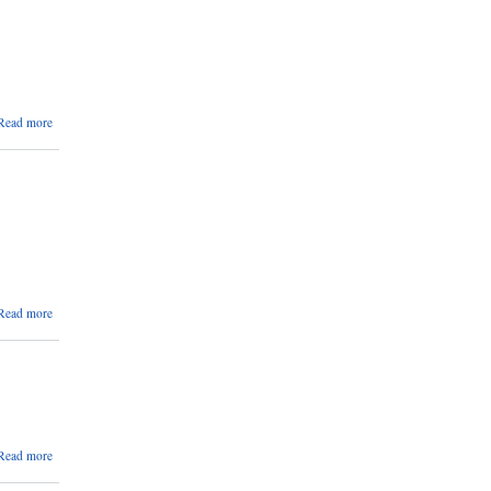
सम्बन्धी
सुचना
।
about
Read more
मतदाता
अधावधिक
कार्यक्रम
सम्बन्धी
सुचना ।।
about
Read more
मेडिकल
अधिकृत
र स्टाफ
नर्सको
लागी
अन्तर्वाता
सम्बन्धि
about
Read more
सुचना
प्रेस
।।
विज्ञप्ति