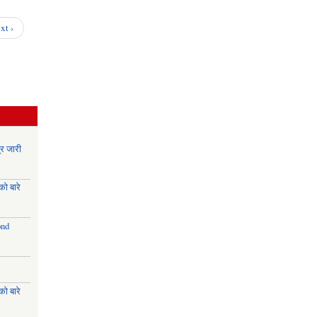
नगरपालिका
विनियोजन
xt ›
ऐन ,
२०७९
र जारी
ो बारे
ond
ो बारे