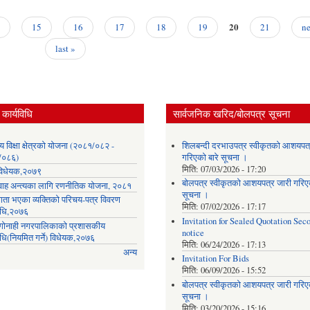
20
15
16
17
18
19
21
ne
last »
कार्यविधि
सार्वजनिक खरिद/बोलपत्र सूचना
लय विक्षा क्षेत्रको योजना (२०८१/०८२ -
शिलबन्दी दरभाउपत्र स्वीकृतको आशयपत्
/०८६)
गरिएको बारे सूचना ।
मिति:
07/03/2026 - 17:20
ा विधेयक,२०७९
बोलपत्र स्वीकृतको आशयपत्र जारी गरिएक
वाह अन्त्यका लागि रणनीतिक योजना, २०८१
सूचना ।
गता भएका व्यक्तिको परिचय-पत्र विवरण
मिति:
07/02/2026 - 17:17
विधि,२०७६
Invitation for Sealed Quotation Sec
ी गोनाही नगरपालिकाको प्रशासकीय
notice
िधि(नियमित गर्ने) विधेयक,२०७६
मिति:
06/24/2026 - 17:13
अन्य
Invitation For Bids
मिति:
06/09/2026 - 15:52
बोलपत्र स्वीकृतको आशयपत्र जारी गरिएक
सूचना ।
मिति:
03/20/2026 - 15:16