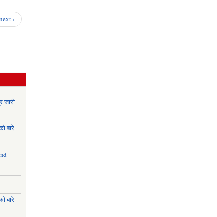
एफ.एम.
रेडियो
next ›
ऐन ,
२०७९
र जारी
ो बारे
ond
ो बारे