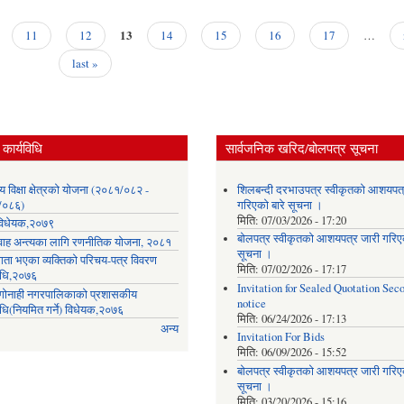
13
11
12
14
15
16
17
…
last »
कार्यविधि
सार्वजनिक खरिद/बोलपत्र सूचना
लय विक्षा क्षेत्रको योजना (२०८१/०८२ -
शिलबन्दी दरभाउपत्र स्वीकृतको आशयपत्
/०८६)
गरिएको बारे सूचना ।
मिति:
07/03/2026 - 17:20
ा विधेयक,२०७९
बोलपत्र स्वीकृतको आशयपत्र जारी गरिएक
वाह अन्त्यका लागि रणनीतिक योजना, २०८१
सूचना ।
गता भएका व्यक्तिको परिचय-पत्र विवरण
मिति:
07/02/2026 - 17:17
विधि,२०७६
Invitation for Sealed Quotation Sec
ी गोनाही नगरपालिकाको प्रशासकीय
notice
िधि(नियमित गर्ने) विधेयक,२०७६
मिति:
06/24/2026 - 17:13
अन्य
Invitation For Bids
मिति:
06/09/2026 - 15:52
बोलपत्र स्वीकृतको आशयपत्र जारी गरिएक
सूचना ।
मिति:
03/20/2026 - 15:16