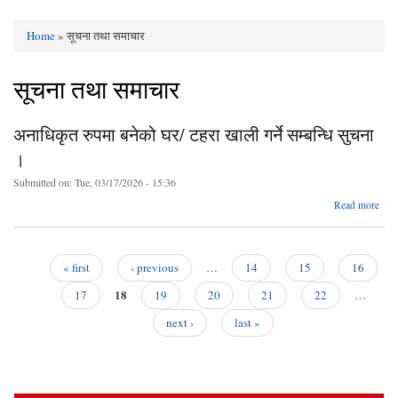
Home
» सूचना तथा समाचार
You are here
सूचना तथा समाचार
अनाधिकृत रुपमा बनेको घर/ टहरा खाली गर्ने सम्बन्धि सुचना
।
Submitted on:
Tue, 03/17/2026 - 15:36
a
Read more
अनाध
बनेक
« first
‹ previous
…
14
15
16
खाली
Pages
18
सम
17
19
20
21
22
…
सुच
next ›
last »