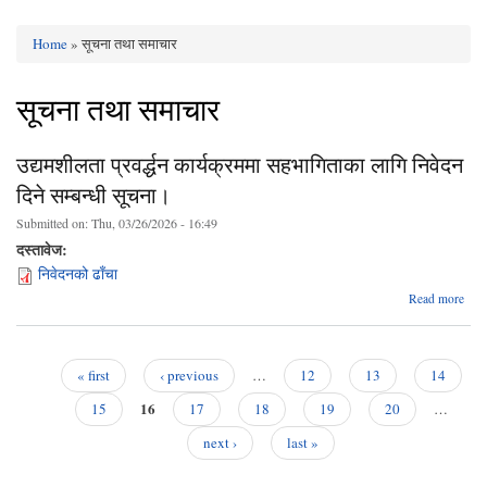
Home
» सूचना तथा समाचार
You are here
सूचना तथा समाचार
उद्यमशीलता प्रवर्द्धन कार्यक्रममा सहभागिताका लागि निवेदन
दिने सम्बन्धी सूचना।
Submitted on:
Thu, 03/26/2026 - 16:49
दस्तावेज:
निवेदनको ढाँचा
Read more
उद्य
कार्
सहभा
« first
‹ previous
…
12
13
14
लागि
Pages
16
दिने 
15
17
18
19
20
…
next ›
last »