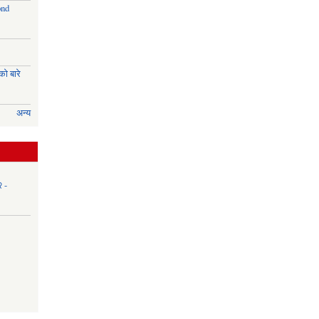
ond
ो बारे
अन्य
२ -