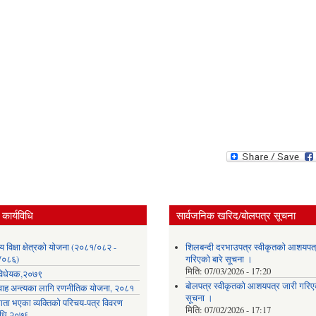
कार्यविधि
सार्वजनिक खरिद/बोलपत्र सूचना
लय विक्षा क्षेत्रको योजना (२०८१/०८२ -
शिलबन्दी दरभाउपत्र स्वीकृतको आशयपत्
/०८६)
गरिएको बारे सूचना ।
मिति:
07/03/2026 - 17:20
ा विधेयक,२०७९
बोलपत्र स्वीकृतको आशयपत्र जारी गरिएक
वाह अन्त्यका लागि रणनीतिक योजना, २०८१
सूचना ।
गता भएका व्यक्तिको परिचय-पत्र विवरण
मिति:
07/02/2026 - 17:17
विधि,२०७६