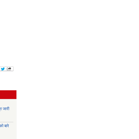
र जारी
ो बारे