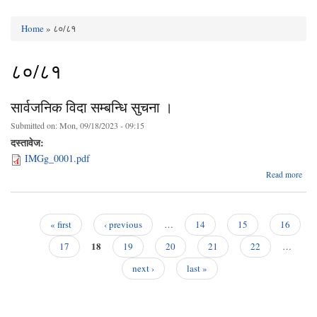
Home
» ८०/८१
You are here
८०/८१
सार्वजनिक विदा सम्बन्धि सुचना ।
Submitted on:
Mon, 09/18/2023 - 09:15
दस्तावेज:
IMGg_0001.pdf
a
Read more
सार्
सम्
सुच
« first
‹ previous
…
14
15
16
Pages
18
17
19
20
21
22
…
next ›
last »