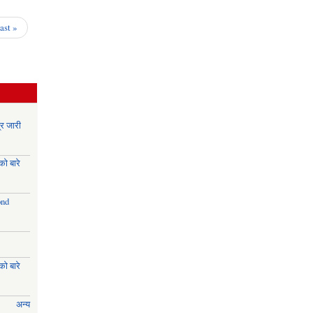
परिचय-पत्र
विवरण
last »
कार्यविधि,२०७६
र जारी
ो बारे
ond
ो बारे
अन्य