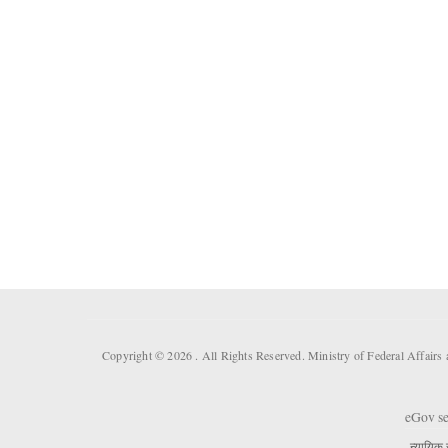
Copyright © 2026 . All Rights Reserved. Ministry of Federal Affair
eGov se
न्यायिक