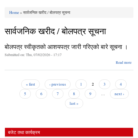
Home
» सार्वजनिक खरीद / बोलपत्र सूचना
You are here
सार्वजनिक खरीद / बोलपत्र सूचना
बोलपत्र स्वीकृतको आशयपत्र जारी गरिएको बारे सूचना ।
Submitted on:
Thu, 07/02/2026 - 17:17
a
Read more
बो
स्वी
आशय
2
« first
‹ previous
1
3
4
गर
Pages
बारे 
5
6
7
8
9
…
next ›
last »
बजेट तथा कार्यक्रम