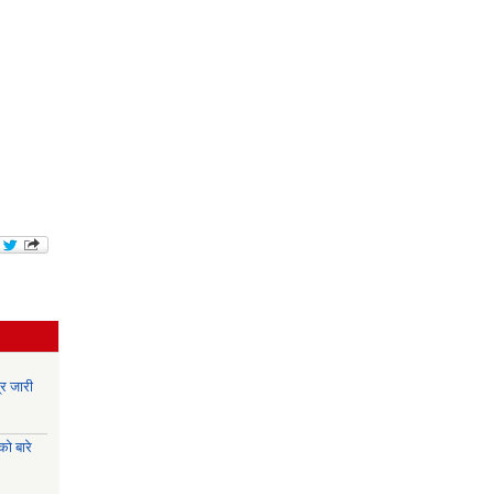
र जारी
ो बारे