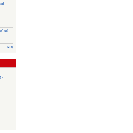
ond
ो बारे
अन्य
२ -