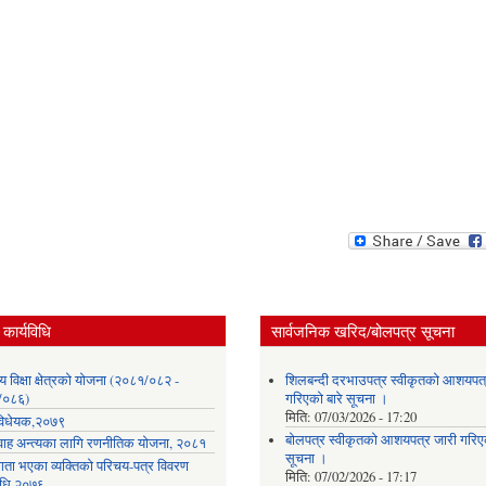
कार्यविधि
सार्वजनिक खरिद/बोलपत्र सूचना
लय विक्षा क्षेत्रको योजना (२०८१/०८२ -
शिलबन्दी दरभाउपत्र स्वीकृतको आशयपत्
/०८६)
गरिएको बारे सूचना ।
मिति:
07/03/2026 - 17:20
ा विधेयक,२०७९
बोलपत्र स्वीकृतको आशयपत्र जारी गरिएक
वाह अन्त्यका लागि रणनीतिक योजना, २०८१
सूचना ।
गता भएका व्यक्तिको परिचय-पत्र विवरण
मिति:
07/02/2026 - 17:17
विधि,२०७६