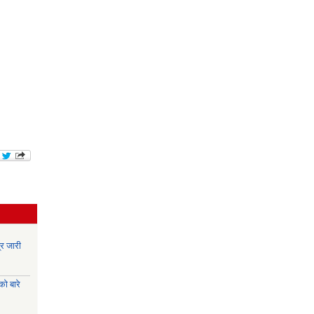
र जारी
ो बारे