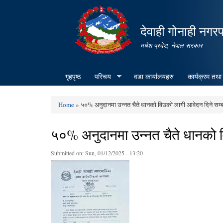
देवाही गोनाही नगर
मधेश प्रदेश, नेपाल सरकार
गृहपृष्ठ
परिचय
वडा कार्यालयहरु
कार्यक्रम तथा
Home
» ५०% अनुदानमा उन्नत चैते धानको विउको लागी आवेदन दिने सम्ब
You are here
५०% अनुदानमा उन्नत चैते धानको व
Submitted on:
Sun, 01/12/2025 - 13:20