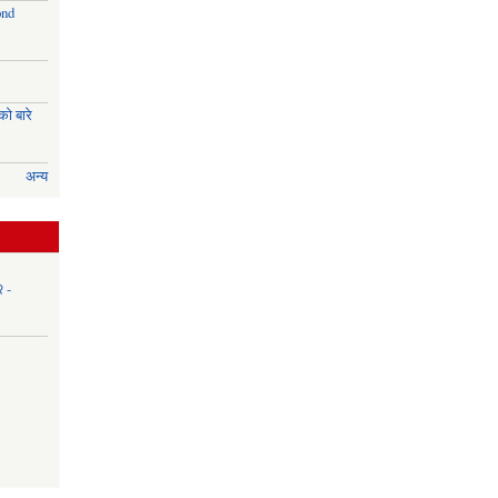
ond
ो बारे
अन्य
२ -