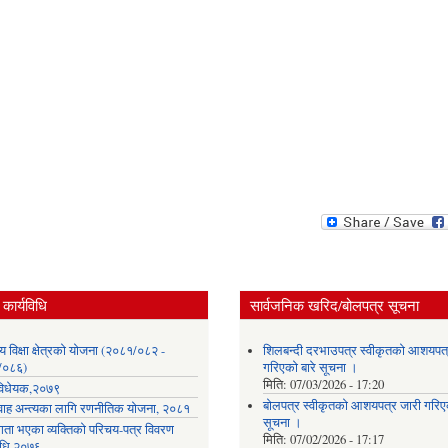
कार्यविधि
सार्वजनिक खरिद/बोलपत्र सूचना
लय विक्षा क्षेत्रको योजना (२०८१/०८२ -
शिलबन्दी दरभाउपत्र स्वीकृतको आशयपत्
/०८६)
गरिएको बारे सूचना ।
मिति:
07/03/2026 - 17:20
ा विधेयक,२०७९
बोलपत्र स्वीकृतको आशयपत्र जारी गरिएक
वाह अन्त्यका लागि रणनीतिक योजना, २०८१
सूचना ।
गता भएका व्यक्तिको परिचय-पत्र विवरण
मिति:
07/02/2026 - 17:17
विधि,२०७६