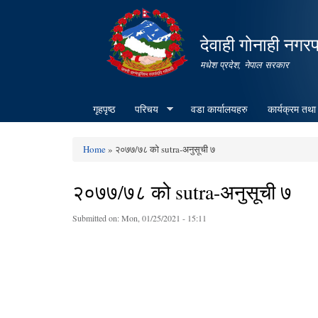
देवाही गोनाही नगर
मधेश प्रदेश, नेपाल सरकार
गृहपृष्ठ
परिचय
वडा कार्यालयहरु
कार्यक्रम तथा
Home
» २०७७/७८ को sutra-अनुसूची ७
You are here
२०७७/७८ को sutra-अनुसूची ७
Submitted on:
Mon, 01/25/2021 - 15:11