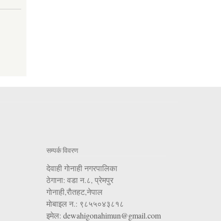
सम्पर्क विवरण
देवाही गाेनाही नगरपालिका
ठेगाना: वडा न.८, प्रेमपुर
गाेनाही,राैतहट,नेपाल
माेबाइल न.: ९८५५०४३८१८
इमेल:
dewahigonahimun@gmail.com