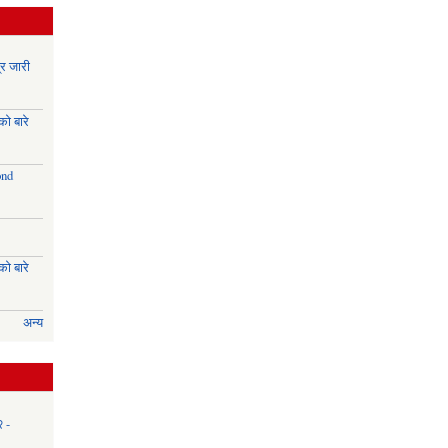
र जारी
ो बारे
ond
ो बारे
अन्य
२ -