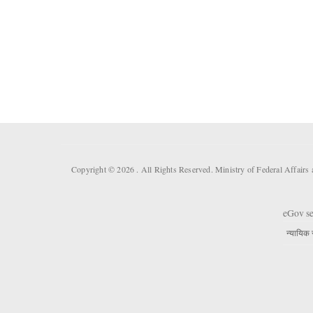
Copyright © 2026 . All Rights Reserved. Ministry of Federal Affair
eGov se
न्यायिक