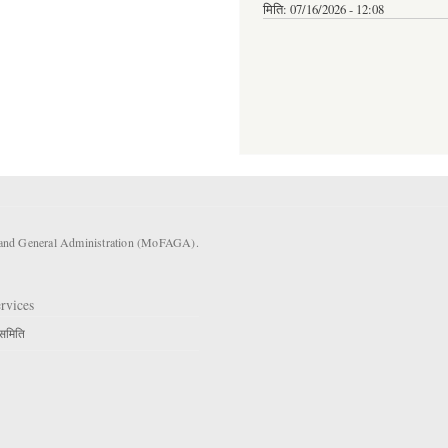
मिति:
07/16/2026 - 12:08
s and General Administration (MoFAGA).
rvices
 समिति