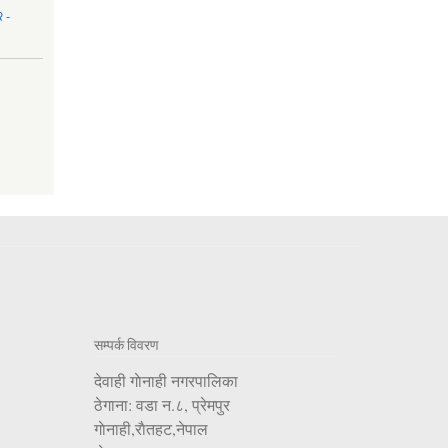
२ -
सम्पर्क विवरण
देवाही गाेनाही नगरपालिका
ठेगाना: वडा न.८, प्रेमपुर
गाेनाही,राैतहट,नेपाल