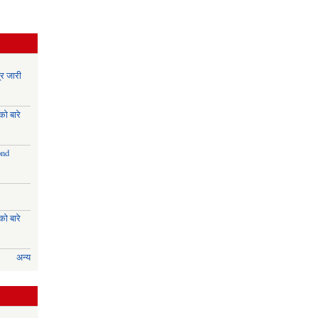
र जारी
ो बारे
ond
ो बारे
अन्य