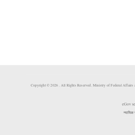
Copyright © 2026 . All Rights Reserved. Ministry of Federal Affair
eGov se
न्यायिक